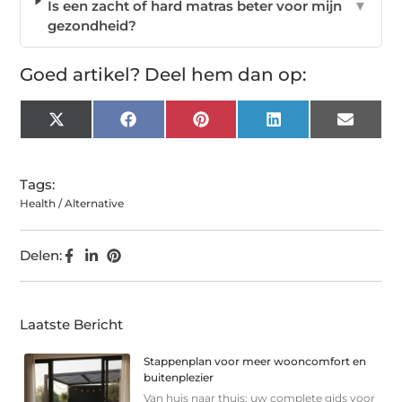
Is een zacht of hard matras beter voor mijn
▼
gezondheid?
Goed artikel? Deel hem dan op:
X
Facebook
Pinterest
LinkedIn
Email
(Twitter)
Tags:
Health / Alternative
Delen:
Laatste Bericht
Stappenplan voor meer wooncomfort en
buitenplezier
Van huis naar thuis: uw complete gids voor