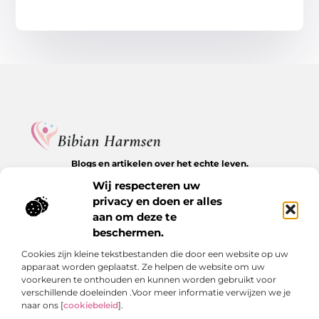
Blogs en artikelen over het echte leven.
Ontdek inspirerende verhalen, herkenbare momenten en
Wij respecteren uw
waardevolle inzichten op BibianHarmsen.nl.
privacy en doen er alles
aan om deze te
Bericht categorie
beschermen.
Cookies zijn kleine tekstbestanden die door een website op uw
apparaat worden geplaatst. Ze helpen de website om uw
Onze informatie
voorkeuren te onthouden en kunnen worden gebruikt voor
verschillende doeleinden .Voor meer informatie verwijzen we je
Goede backlinks kopen: de stille kracht achter online groei
Hoe kan je online geld verdienen? De echte antwoorden op een veelgestelde vraag
naar ons [
cookiebeleid
].