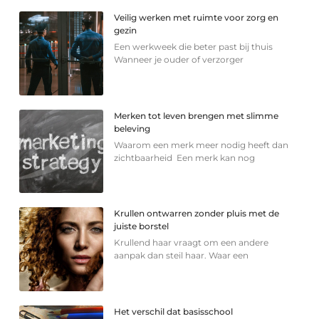
Veilig werken met ruimte voor zorg en
gezin
Een werkweek die beter past bij thuis
Wanneer je ouder of verzorger
Merken tot leven brengen met slimme
beleving
Waarom een merk meer nodig heeft dan
zichtbaarheid Een merk kan nog
Krullen ontwarren zonder pluis met de
juiste borstel
Krullend haar vraagt om een andere
aanpak dan steil haar. Waar een
Het verschil dat basisschool