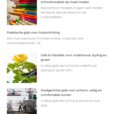
schoolmeubels op maat maken
Basisschool meubels krijgen veel minder
aandacht dan de lesstof en de
hulpmiddelen
Praktische gids voor huisinrichting
Een huis (opnieuw) inrichten is leuk, maar kan ook
overweldigend zijn. Je
Gids & checklist voor onderhoud, styling en
groen
In deze gids leer je hoe je onderhoud,
styling en groen slim
Doelgerichte gids voor schoon, veilig en
comfortabel wonen
In deze gids leer je hoe je je huis en tuin
stap