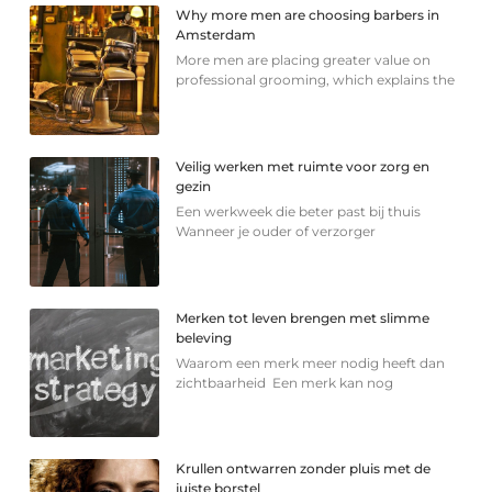
Why more men are choosing barbers in
Amsterdam
More men are placing greater value on
professional grooming, which explains the
Veilig werken met ruimte voor zorg en
gezin
Een werkweek die beter past bij thuis
Wanneer je ouder of verzorger
Merken tot leven brengen met slimme
beleving
Waarom een merk meer nodig heeft dan
zichtbaarheid Een merk kan nog
Krullen ontwarren zonder pluis met de
juiste borstel