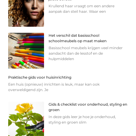
Krullend haar vraagt om een andere
aanpak dan steil haar. Waar een
Het verschil dat basisschool
schoolmeubels op maat maken
Basisschool meubels krijgen veel minder
aandacht dan de lesstof en de
hulpmiddelen
Praktische gids voor huisinrichting
Een huis (opnieuw) inrichten is leuk, maar kan ook
overweldigend zijn. Je
Gids & checklist voor onderhoud, styling en
groen
In deze gids leer je hoe je onderhoud,
styling en groen slim