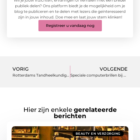
Wil je jouw inzichten, ervaringen of verhalen met een breder
publiek delen? Ons platform biedt je de mogelijkheid om je
blog te publiceren en te delen met lezers die geïnteresseerd
zijn in jouw inhoud. Doe mee en laat jouw stem klinken!
Registreer u vandaag nog
VORIG
VOLGENDE
Rotterdams Tandheelkundig Centrum en advies voor poetsen van tanden
Speciale computerbrillen bij de opticien uit Eindhoven
Hier zijn enkele
gerelateerde
berichten
BEAUTY EN VERZORGING