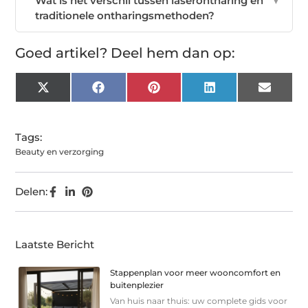
Wat is het verschil tussen laserontharing en
▼
traditionele ontharingsmethoden?
Goed artikel? Deel hem dan op:
X
Facebook
Pinterest
LinkedIn
Email
(Twitter)
Tags:
Beauty en verzorging
Delen:
Laatste Bericht
Stappenplan voor meer wooncomfort en
buitenplezier
Van huis naar thuis: uw complete gids voor