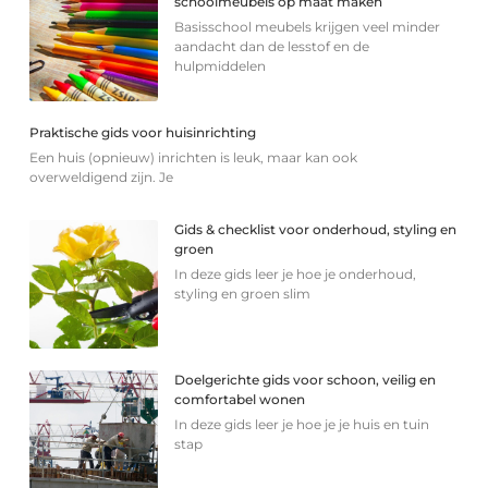
schoolmeubels op maat maken
Basisschool meubels krijgen veel minder
aandacht dan de lesstof en de
hulpmiddelen
Praktische gids voor huisinrichting
Een huis (opnieuw) inrichten is leuk, maar kan ook
overweldigend zijn. Je
Gids & checklist voor onderhoud, styling en
groen
In deze gids leer je hoe je onderhoud,
styling en groen slim
Doelgerichte gids voor schoon, veilig en
comfortabel wonen
In deze gids leer je hoe je je huis en tuin
stap