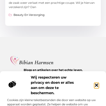
de zaak weer verlaat met een prachtige coupe. Wil je hiervan
verzekerd zijn? Dan
Beauty En Verzorging
Blogs en artikelen over het echte leven.
Ontdek inspirerende verhalen, herkenbare momenten en
Wij respecteren uw
waardevolle inzichten op BibianHarmsen.nl.
privacy en doen er alles
aan om deze te
Bericht categorie
beschermen.
Cookies zijn kleine tekstbestanden die door een website op uw
apparaat worden geplaatst. Ze helpen de website om uw