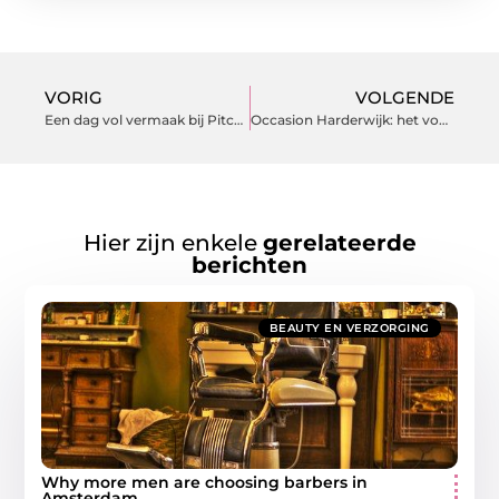
VORIG
VOLGENDE
Een dag vol vermaak bij Pitch en Putt Strand Horst
Occasion Harderwijk: het voordeel van een tweedehands auto
Hier zijn enkele
gerelateerde
berichten
BEAUTY EN VERZORGING
Why more men are choosing barbers in
Amsterdam