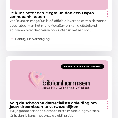
Je kunt beter een MegaSun dan een Hapro
zonnebank kopen
vanBeurden megaSun is dé officiële leverancier van de zonne-
apparatuur van het merk MegaSun en kan u uitstekend
adviseren over de diverse producten in het aanbod.
Beauty En Verzorging
BEAUTY EN VERZORGING
Volg de schoonheidsspecialiste opleiding om
jouw droombaan te verwezenlijken
Wil je goede schoonheidsspecialiste in opleiding worden?
Grijp dan je kans met onze opleiding. Als