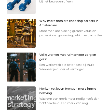
bij het bewegen of een
Why more men are choosing barbers in
Amsterdam
More men are placing greater value on
professional grooming, which explains the
Veilig werken met ruimte voor zorg en
gezin
Een werkweek die beter past bij thuis
Wanneer je ouder of verzorger
Merken tot leven brengen met slimme
beleving
Waarom een merk meer nodig heeft dan
zichtbaarheid Een merk kan nog