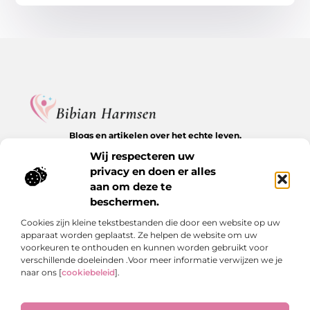
Blogs en artikelen over het echte leven.
Ontdek inspirerende verhalen, herkenbare momenten en
Wij respecteren uw
waardevolle inzichten op BibianHarmsen.nl.
privacy en doen er alles
aan om deze te
Bericht categorie
beschermen.
Cookies zijn kleine tekstbestanden die door een website op uw
apparaat worden geplaatst. Ze helpen de website om uw
Onze informatie
voorkeuren te onthouden en kunnen worden gebruikt voor
verschillende doeleinden .Voor meer informatie verwijzen we je
Goede backlinks kopen: de stille kracht achter online groei
Hoe kan je online geld verdienen? De echte antwoorden op een veelgestelde vraag
naar ons [
cookiebeleid
].