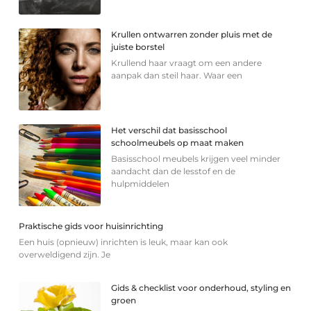
Krullen ontwarren zonder pluis met de
juiste borstel
Krullend haar vraagt om een andere
aanpak dan steil haar. Waar een
Het verschil dat basisschool
schoolmeubels op maat maken
Basisschool meubels krijgen veel minder
aandacht dan de lesstof en de
hulpmiddelen
Praktische gids voor huisinrichting
Een huis (opnieuw) inrichten is leuk, maar kan ook
overweldigend zijn. Je
Gids & checklist voor onderhoud, styling en
groen