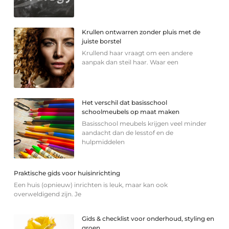
Krullen ontwarren zonder pluis met de
juiste borstel
Krullend haar vraagt om een andere
aanpak dan steil haar. Waar een
Het verschil dat basisschool
schoolmeubels op maat maken
Basisschool meubels krijgen veel minder
aandacht dan de lesstof en de
hulpmiddelen
Praktische gids voor huisinrichting
Een huis (opnieuw) inrichten is leuk, maar kan ook
overweldigend zijn. Je
Gids & checklist voor onderhoud, styling en
groen