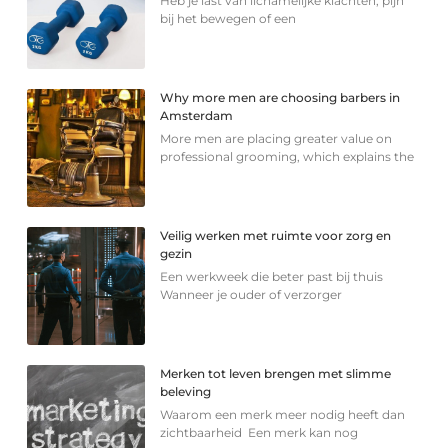
Heb je last van lichamelijke klachten, pijn
bij het bewegen of een
Why more men are choosing barbers in
Amsterdam
More men are placing greater value on
professional grooming, which explains the
Veilig werken met ruimte voor zorg en
gezin
Een werkweek die beter past bij thuis
Wanneer je ouder of verzorger
Merken tot leven brengen met slimme
beleving
Waarom een merk meer nodig heeft dan
zichtbaarheid Een merk kan nog