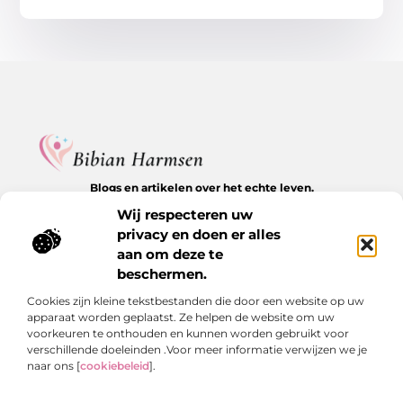
Blogs en artikelen over het echte leven.
Ontdek inspirerende verhalen, herkenbare momenten en
Wij respecteren uw
waardevolle inzichten op BibianHarmsen.nl.
privacy en doen er alles
aan om deze te
Bericht categorie
beschermen.
Cookies zijn kleine tekstbestanden die door een website op uw
apparaat worden geplaatst. Ze helpen de website om uw
Onze informatie
voorkeuren te onthouden en kunnen worden gebruikt voor
verschillende doeleinden .Voor meer informatie verwijzen we je
Goede backlinks kopen: de stille kracht achter online groei
Hoe kan je online geld verdienen? De echte antwoorden op een veelgestelde vraag
naar ons [
cookiebeleid
].