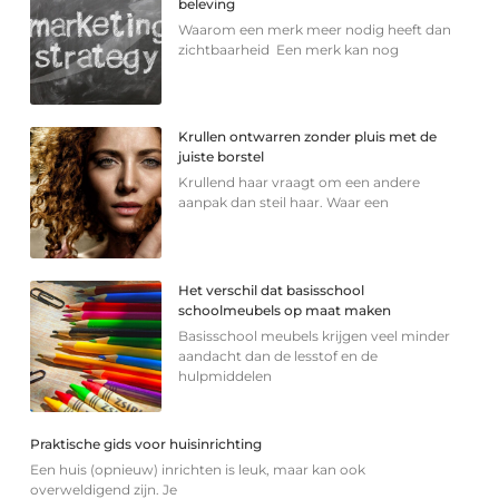
beleving
Waarom een merk meer nodig heeft dan
zichtbaarheid Een merk kan nog
Krullen ontwarren zonder pluis met de
juiste borstel
Krullend haar vraagt om een andere
aanpak dan steil haar. Waar een
Het verschil dat basisschool
schoolmeubels op maat maken
Basisschool meubels krijgen veel minder
aandacht dan de lesstof en de
hulpmiddelen
Praktische gids voor huisinrichting
Een huis (opnieuw) inrichten is leuk, maar kan ook
overweldigend zijn. Je