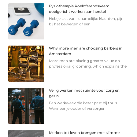
Fysiotherapie Roelofarendsveen:
doelgericht werken aan herstel
Heb je last van lichamelijke klachten, pijn
bij het bewegen of een
Why more men are choosing barbers in
Amsterdam
More men are placing greater value on
professional grooming, which explains the
Veilig werken met ruimte voor zorg en
gezin
Een werkweek die beter past bij thuis
Wanneer je ouder of verzorger
Merken tot leven brengen met slimme