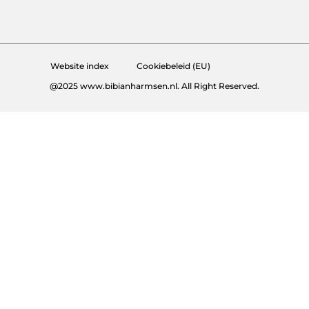
Goede backlinks kopen: de stille kracht achter online groei
Hoe kan je online geld verdienen? De echte antwoorden op een veelgestelde vraag
Website index
Cookiebeleid (EU)
@2025 www.bibianharmsen.nl. All Right Reserved.