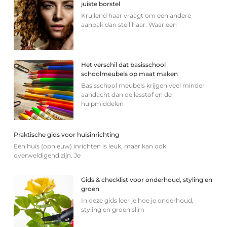
juiste borstel
Krullend haar vraagt om een andere
aanpak dan steil haar. Waar een
Het verschil dat basisschool
schoolmeubels op maat maken
Basisschool meubels krijgen veel minder
aandacht dan de lesstof en de
hulpmiddelen
Praktische gids voor huisinrichting
Een huis (opnieuw) inrichten is leuk, maar kan ook
overweldigend zijn. Je
Gids & checklist voor onderhoud, styling en
groen
In deze gids leer je hoe je onderhoud,
styling en groen slim