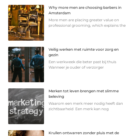
Why more men are choosing barbers in
Amsterdam
More men are placing greater value on
professional grooming, which explains the
Veilig werken met ruimte voor zorg en
gezin
Een werkweek die beter past bij thuis
Wanneer je ouder of verzorger
Merken tot leven brengen met slimme
beleving
Waarom een merk meer nodig heeft dan
zichtbaarheid Een merk kan nog
Krullen ontwarren zonder pluis met de