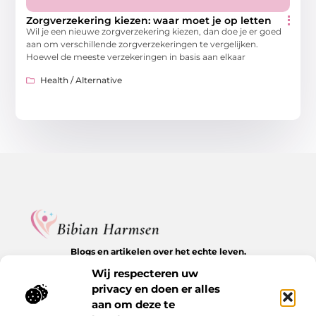
Zorgverzekering kiezen: waar moet je op letten
Wil je een nieuwe zorgverzekering kiezen, dan doe je er goed
aan om verschillende zorgverzekeringen te vergelijken.
Hoewel de meeste verzekeringen in basis aan elkaar
Health / Alternative
Blogs en artikelen over het echte leven.
Ontdek inspirerende verhalen, herkenbare momenten en
Wij respecteren uw
waardevolle inzichten op BibianHarmsen.nl.
privacy en doen er alles
aan om deze te
Bericht categorie