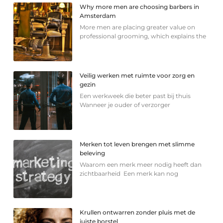
Why more men are choosing barbers in
Amsterdam
More men are placing greater value on
professional grooming, which explains the
Veilig werken met ruimte voor zorg en
gezin
Een werkweek die beter past bij thuis
Wanneer je ouder of verzorger
Merken tot leven brengen met slimme
beleving
Waarom een merk meer nodig heeft dan
zichtbaarheid Een merk kan nog
Krullen ontwarren zonder pluis met de
juiste borstel