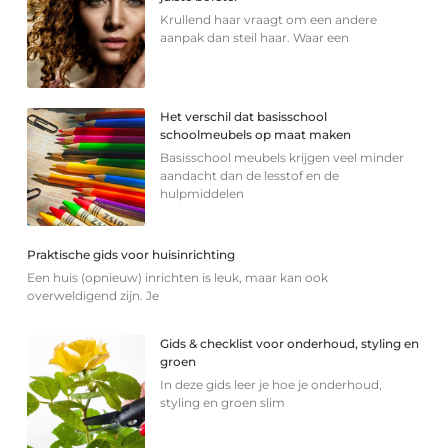
Krullend haar vraagt om een andere
aanpak dan steil haar. Waar een
Het verschil dat basisschool
schoolmeubels op maat maken
Basisschool meubels krijgen veel minder
aandacht dan de lesstof en de
hulpmiddelen
Praktische gids voor huisinrichting
Een huis (opnieuw) inrichten is leuk, maar kan ook
overweldigend zijn. Je
Gids & checklist voor onderhoud, styling en
groen
In deze gids leer je hoe je onderhoud,
styling en groen slim