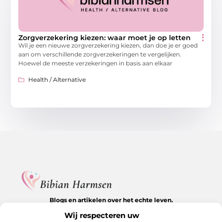
Zorgverzekering kiezen: waar moet je op letten
Wil je een nieuwe zorgverzekering kiezen, dan doe je er goed
aan om verschillende zorgverzekeringen te vergelijken.
Hoewel de meeste verzekeringen in basis aan elkaar
Health / Alternative
Blogs en artikelen over het echte leven.
Ontdek inspirerende verhalen, herkenbare momenten en
Wij respecteren uw
waardevolle inzichten op BibianHarmsen.nl.