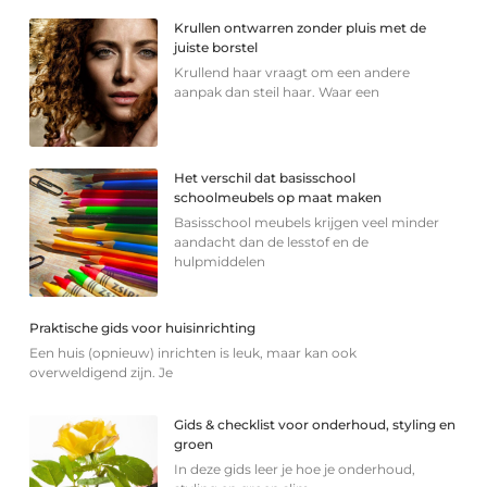
Krullen ontwarren zonder pluis met de
juiste borstel
Krullend haar vraagt om een andere
aanpak dan steil haar. Waar een
Het verschil dat basisschool
schoolmeubels op maat maken
Basisschool meubels krijgen veel minder
aandacht dan de lesstof en de
hulpmiddelen
Praktische gids voor huisinrichting
Een huis (opnieuw) inrichten is leuk, maar kan ook
overweldigend zijn. Je
Gids & checklist voor onderhoud, styling en
groen
In deze gids leer je hoe je onderhoud,