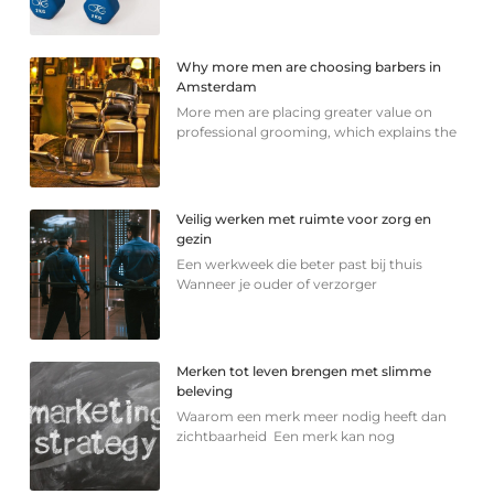
Why more men are choosing barbers in
Amsterdam
More men are placing greater value on
professional grooming, which explains the
Veilig werken met ruimte voor zorg en
gezin
Een werkweek die beter past bij thuis
Wanneer je ouder of verzorger
Merken tot leven brengen met slimme
beleving
Waarom een merk meer nodig heeft dan
zichtbaarheid Een merk kan nog