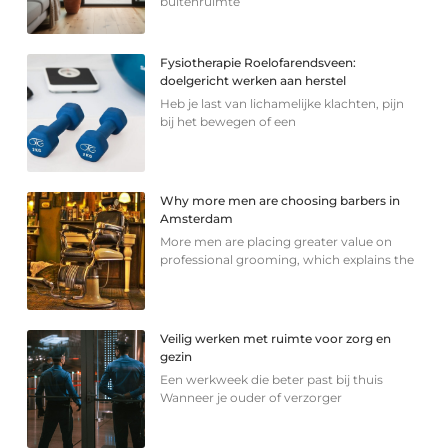
buitenruimte
Fysiotherapie Roelofarendsveen:
doelgericht werken aan herstel
Heb je last van lichamelijke klachten, pijn
bij het bewegen of een
Why more men are choosing barbers in
Amsterdam
More men are placing greater value on
professional grooming, which explains the
Veilig werken met ruimte voor zorg en
gezin
Een werkweek die beter past bij thuis
Wanneer je ouder of verzorger