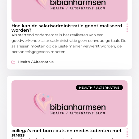
Hoe kan de salarisadministratie geoptimaliseerd
worden?
Als startend ondernemer is het realiseren van een
goedwerkende salarisadministratie geen eenvoudige taak. De
salarissen moeten op de juiste manier verwerkt worden, de
personeelsgegevens moeten
Health / Alternative
HEALTH / ALTERNATIVE
collega’s met burn-outs en medestudenten met
stress