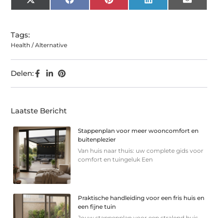
X
Facebook
Pinterest
LinkedIn
Email
(Twitter)
Tags:
Health / Alternative
Delen:
Laatste Bericht
Stappenplan voor meer wooncomfort en
buitenplezier
Van huis naar thuis: uw complete gids voor
comfort en tuingeluk Een
Praktische handleiding voor een fris huis en
een fijne tuin
Jouw stappenplan voor een stralend huis