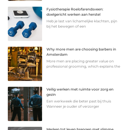
Fysiotherapie Roelofarendsveen:
doelgericht werken aan herstel
Heb je last van lichamelijke klachten, pijn
bij het bewegen of een
Why more men are choosing barbers in
Amsterdam
More men are placing greater value on
professional grooming, which explains the
Veilig werken met ruimte voor zorg en
gezin
Een werkweek die beter past bij thuis
Wanneer je ouder of verzorger
Merken tot leven brengen met slimme