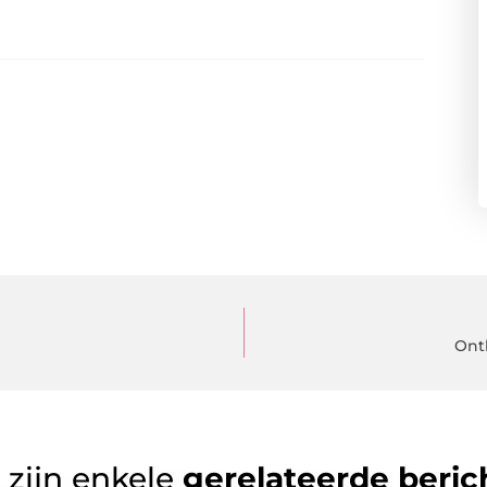
Onth
 zijn enkele
gerelateerde beric