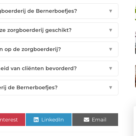
gboerderij de Bernerboefjes?
▼
ze zorgboerderij geschikt?
▼
en op de zorgboerderij?
▼
eid van cliënten bevorderd?
▼
rij de Bernerboefjes?
▼
nterest
LinkedIn
Email