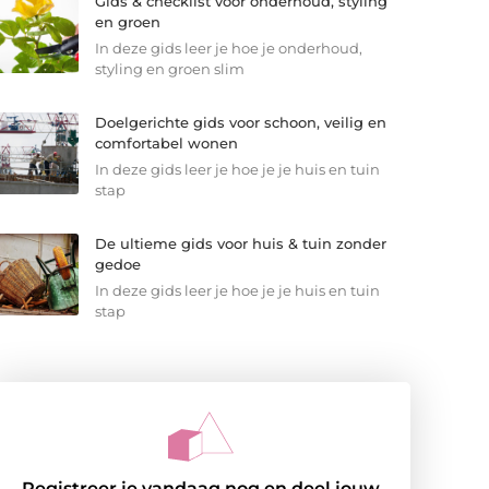
Gids & checklist voor onderhoud, styling
en groen
In deze gids leer je hoe je onderhoud,
styling en groen slim
Doelgerichte gids voor schoon, veilig en
comfortabel wonen
In deze gids leer je hoe je je huis en tuin
stap
De ultieme gids voor huis & tuin zonder
gedoe
In deze gids leer je hoe je je huis en tuin
stap
Registreer je vandaag nog en deel jouw