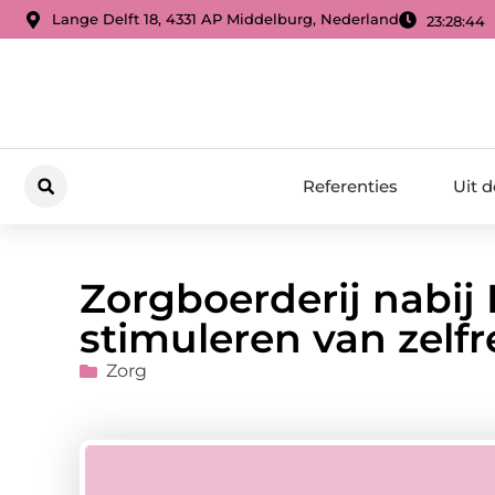
Lange Delft 18, 4331 AP Middelburg, Nederland
23:28:45
Referenties
Uit 
Zorgboerderij nabij
stimuleren van zel
Zorg