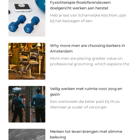
Fysiotherapie Roelofarendsveen:
doelgericht werken aan herstel
Heb je last van lichamelijke klachten, pijn
bij het bewegen of een
Why more men are choosing barbers in
Amsterdam
More men are placing greater value on
professional grooming, which explains the
Veilig werken met ruimte voor zorg en
gezin
Een werkweek die beter past bij thuis
Wanneer je ouder of verzorger
Merken tot leven brengen met slimme
beleving