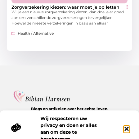
Zorgverzekering kiezen: waar moet je op letten
Wil je een nieuwe zorgverzekering kiezen, dan doe je er goed
aan om verschillende zorgverzekeringen te vergelijken.
Hoewel de meeste verzekeringen in basis aan elkaar
Health / Alternative
Blogs en artikelen over het echte leven.
Ontdek inspirerende verhalen, herkenbare momenten en
Wij respecteren uw
waardevolle inzichten op BibianHarmsen.nl.
privacy en doen er alles
aan om deze te
Bericht categorie
beschermen.