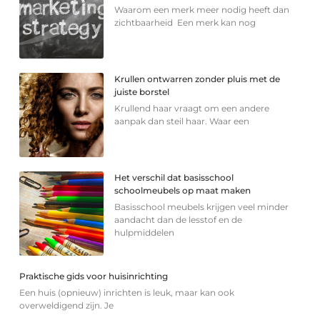
Waarom een merk meer nodig heeft dan
zichtbaarheid Een merk kan nog
Krullen ontwarren zonder pluis met de
juiste borstel
Krullend haar vraagt om een andere
aanpak dan steil haar. Waar een
Het verschil dat basisschool
schoolmeubels op maat maken
Basisschool meubels krijgen veel minder
aandacht dan de lesstof en de
hulpmiddelen
Praktische gids voor huisinrichting
Een huis (opnieuw) inrichten is leuk, maar kan ook
overweldigend zijn. Je