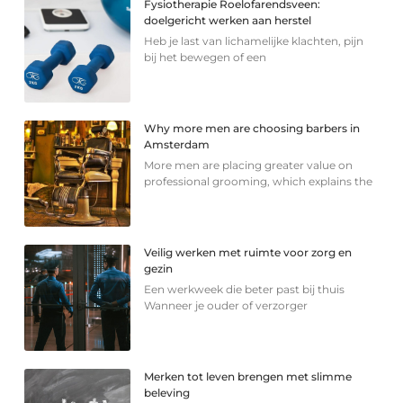
Fysiotherapie Roelofarendsveen:
doelgericht werken aan herstel
Heb je last van lichamelijke klachten, pijn
bij het bewegen of een
Why more men are choosing barbers in
Amsterdam
More men are placing greater value on
professional grooming, which explains the
Veilig werken met ruimte voor zorg en
gezin
Een werkweek die beter past bij thuis
Wanneer je ouder of verzorger
Merken tot leven brengen met slimme
beleving