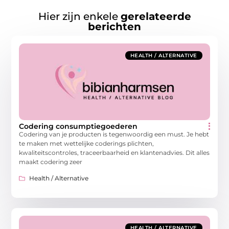
Hier zijn enkele
gerelateerde
berichten
HEALTH / ALTERNATIVE
Codering consumptiegoederen
Codering van je producten is tegenwoordig een must. Je hebt
te maken met wettelijke coderings plichten,
kwaliteitscontroles, traceerbaarheid en klantenadvies. Dit alles
maakt codering zeer
Health / Alternative
HEALTH / ALTERNATIVE