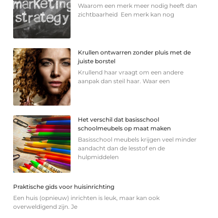
Waarom een merk meer nodig heeft dan
zichtbaarheid Een merk kan nog
Krullen ontwarren zonder pluis met de
juiste borstel
Krullend haar vraagt om een andere
aanpak dan steil haar. Waar een
Het verschil dat basisschool
schoolmeubels op maat maken
Basisschool meubels krijgen veel minder
aandacht dan de lesstof en de
hulpmiddelen
Praktische gids voor huisinrichting
Een huis (opnieuw) inrichten is leuk, maar kan ook
overweldigend zijn. Je