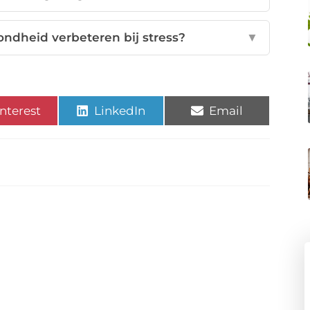
ondheid verbeteren bij stress?
▼
nterest
LinkedIn
Email