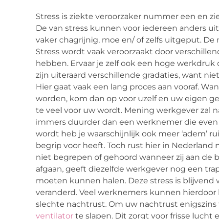
Stress is ziekte veroorzaker nummer een en zi
De van stress kunnen voor iedereen anders ui
vaker chagrijnig, moe en/ of zelfs uitgeput. De 
Stress wordt vaak veroorzaakt door verschille
hebben. Ervaar je zelf ook een hoge werkdruk d
zijn uiteraard verschillende gradaties, want nie
Hier gaat vaak een lang proces aan vooraf. W
worden, kom dan op voor uzelf en uw eigen ge
te veel voor uw wordt. Mening werkgever zal na
immers duurder dan een werknemer die even 
wordt heb je waarschijnlijk ook meer ‘adem’ ru
begrip voor heeft. Toch rust hier in Nederland
niet begrepen of gehoord wanneer zij aan de b
afgaan, geeft diezelfde werkgever nog een trap
moeten kunnen halen. Deze stress is blijvend 
veranderd. Veel werknemers kunnen hierdoor l
slechte nachtrust. Om uw nachtrust enigszins
ventilator
te slapen. Dit zorgt voor frisse luch