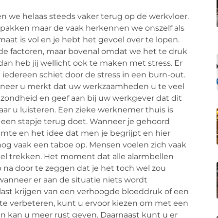
en we helaas steeds vaker terug op de werkvloer.
tpakken maar de vaak herkennen we onszelf als
maat is vol en je hebt het gevoel over te lopen.
nde factoren, maar bovenal omdat we het te druk
an heb jij wellicht ook te maken met stress. Er
t iedereen schiet door de stress in een burn-out.
anneer u merkt dat uw werkzaamheden u te veel
zondheid en geef aan bij uw werkgever dat dit
ar u luisteren. Een zieke werknemer thuis is
een stapje terug doet. Wanneer je gehoord
imte en het idee dat men je begrijpt en hier
 nog vaak een taboe op. Mensen voelen zich vaak
el trekken. Het moment dat alle alarmbellen
 na door te zeggen dat je het toch wel zou
wanneer er aan de situatie niets wordt
ast krijgen van een verhoogde bloeddruk of een
 te verbeteren, kunt u ervoor kiezen om met een
t en kan u meer rust geven. Daarnaast kunt u er