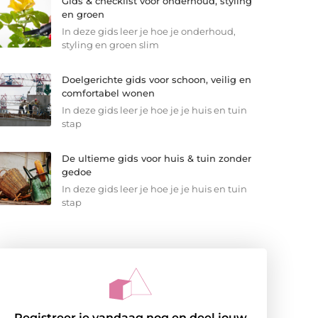
Gids & checklist voor onderhoud, styling
en groen
In deze gids leer je hoe je onderhoud,
styling en groen slim
Doelgerichte gids voor schoon, veilig en
comfortabel wonen
In deze gids leer je hoe je je huis en tuin
stap
De ultieme gids voor huis & tuin zonder
gedoe
In deze gids leer je hoe je je huis en tuin
stap
Registreer je vandaag nog en deel jouw