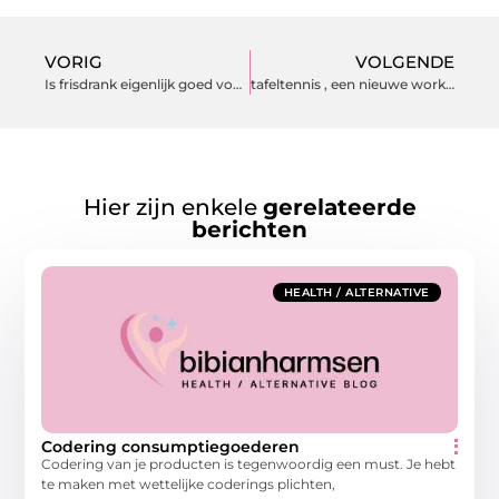
VORIG
VOLGENDE
Is frisdrank eigenlijk goed voor je gezondheid?
tafeltennis , een nieuwe workout?
Hier zijn enkele
gerelateerde
berichten
HEALTH / ALTERNATIVE
Codering consumptiegoederen
Codering van je producten is tegenwoordig een must. Je hebt
te maken met wettelijke coderings plichten,