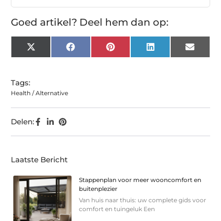
Goed artikel? Deel hem dan op:
X
Facebook
Pinterest
LinkedIn
Email
(Twitter)
Tags:
Health / Alternative
Delen:
Laatste Bericht
Stappenplan voor meer wooncomfort en
buitenplezier
Van huis naar thuis: uw complete gids voor
comfort en tuingeluk Een