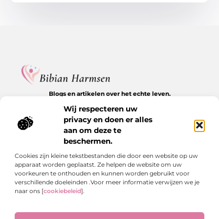
Blogs en artikelen over het echte leven.
Ontdek inspirerende verhalen, herkenbare momenten en
Wij respecteren uw
waardevolle inzichten op BibianHarmsen.nl.
privacy en doen er alles
aan om deze te
Bericht categorie
beschermen.
Cookies zijn kleine tekstbestanden die door een website op uw
apparaat worden geplaatst. Ze helpen de website om uw
Onze informatie
voorkeuren te onthouden en kunnen worden gebruikt voor
verschillende doeleinden .Voor meer informatie verwijzen we je
Goede backlinks kopen: de stille kracht achter online groei
Hoe kan je online geld verdienen? De echte antwoorden op een veelgestelde vraag
naar ons [
cookiebeleid
].