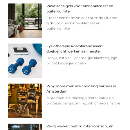
Praktische gids voor binnenklimaat en
buitenruimte
Creëer een harmonieus thuis: de ultieme
gids voor uw binnenklimaat en
buitenruimte
Fysiotherapie Roelofarendsveen:
doelgericht werken aan herstel
Heb je last van lichamelijke klachten, pijn
bij het bewegen of een
Why more men are choosing barbers in
Amsterdam
More men are placing greater value on
professional grooming, which explains the
Veilig werken met ruimte voor zorg en