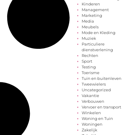
Kinderen
Management
Marketing
Media
Meubels
Mode en Kleding
Muziek
Particuliere
dienstverlening
Rechten
Sport
Testing
Toerisme
Tuin en buitenleven
Tweewielers
Uncategorized
Vakantie
Verbouwen
Vervoer en transport
Winkelen
Woning en Tuin
Woningen
Zakelijk