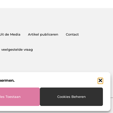
Uit de Media
Artikel publiceren
Contact
 veelgestelde vraag
chermen.
les Toestaan
Cookies Beheren
Website index
Cookiebeleid (EU)