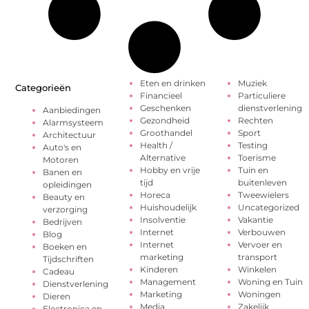
Eten en drinken
Muziek
Categorieën
Financieel
Particuliere
Geschenken
dienstverlening
Aanbiedingen
Gezondheid
Rechten
Alarmsysteem
Groothandel
Sport
Architectuur
Health /
Testing
Auto's en
Alternative
Toerisme
Motoren
Hobby en vrije
Tuin en
Banen en
tijd
buitenleven
opleidingen
Horeca
Tweewielers
Beauty en
Huishoudelijk
Uncategorized
verzorging
Insolventie
Vakantie
Bedrijven
Internet
Verbouwen
Blog
Internet
Vervoer en
Boeken en
marketing
transport
Tijdschriften
Kinderen
Winkelen
Cadeau
Management
Woning en Tuin
Dienstverlening
Marketing
Woningen
Dieren
Media
Zakelijk
Electronica en