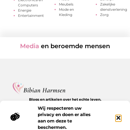
Meubels
Zakelijke
Computers
Mode en
dienstverlening
Energie
Kleding
Zorg
Entertainment
Media
en beroemde mensen
Blogs en artikelen over het echte leven.
Ontdek inspirerende verhalen, herkenbare momenten en
Wij respecteren uw
waardevolle inzichten op BibianHarmsen.nl.
privacy en doen er alles
aan om deze te
Bericht categorie
beschermen.