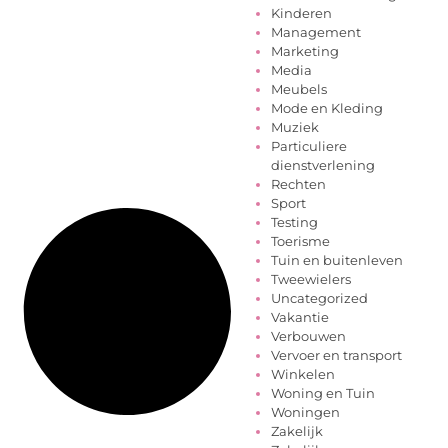
Kinderen
Management
Marketing
Media
Meubels
Mode en Kleding
Muziek
Particuliere
dienstverlening
Rechten
Sport
Testing
Toerisme
Tuin en buitenleven
Tweewielers
Uncategorized
Vakantie
Verbouwen
Vervoer en transport
Winkelen
Woning en Tuin
Woningen
Zakelijk