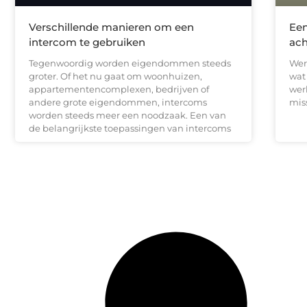
Verschillende manieren om een
Ee
intercom te gebruiken
ach
Tegenwoordig worden eigendommen steeds
Wer
groter. Of het nu gaat om woonhuizen,
wat
appartementencomplexen, bedrijven of
werk
andere grote eigendommen, intercoms
mis
worden steeds meer een noodzaak. Een van
de belangrijkste toepassingen van intercoms