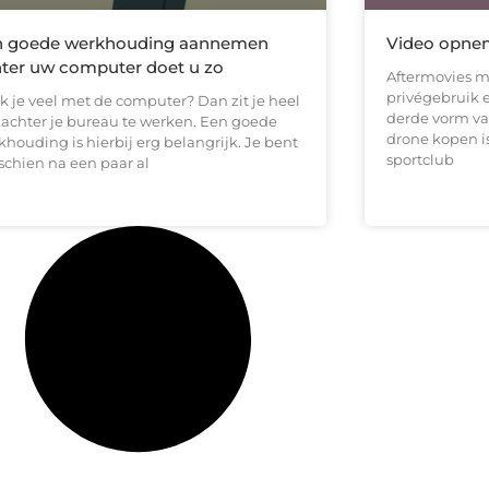
n goede werkhouding aannemen
Video opne
ter uw computer doet u zo
Aftermovies 
privégebruik e
k je veel met de computer? Dan zit je heel
derde vorm va
 achter je bureau te werken. Een goede
drone kopen is
houding is hierbij erg belangrijk. Je bent
sportclub
schien na een paar al