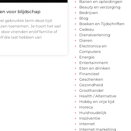
Banen en opleidingen
Beauty en verzorging
n voor blijdschap
Bedrijven
Blog
veel gebruikte term deze tijd
Boeken en Tijdschriften
jzen toenemen. Je hoort het wel
Cadeau
, door vrienden en/of familie of
Dienstverlening
elf die last hebben van
Dieren
Electronica en
Computers
Energie
Entertainment
Eten en drinken
Financieel
Geschenken
Gezondheid
Groothandel
Health / Alternative
Hobby en vrije tijd
Horeca
Huishoudelijk
Insolventie
Internet
Internet marketing