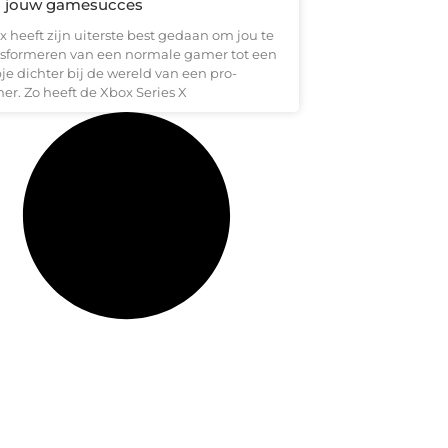
n jouw gamesucces
x heeft zijn uiterste best gedaan om jou te
nsformeren van een normale gamer tot een
je dichter bij de wereld van een pro-
er. Zo heeft de Xbox Series X