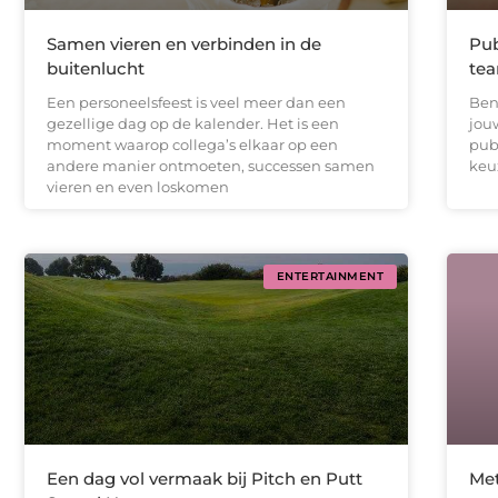
Samen vieren en verbinden in de
Pub
buitenlucht
tea
Een personeelsfeest is veel meer dan een
Ben
gezellige dag op de kalender. Het is een
jou
moment waarop collega’s elkaar op een
pub
andere manier ontmoeten, successen samen
keuz
vieren en even loskomen
ENTERTAINMENT
Een dag vol vermaak bij Pitch en Putt
Met