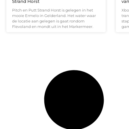
Strand Horst
va
Pitch en Putt Strand Horst is gelegen in het
Xbo
mooie Ermelo in Gelderland. Het water waar
tra
de locatie aan gelegen is gaat rondom
stap
Flevoland en mondt uit in het Markermeer.
gam