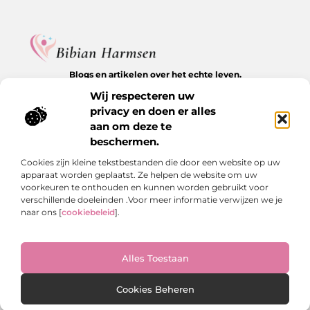
Blogs en artikelen over het echte leven.
Ontdek inspirerende verhalen, herkenbare momenten en
Wij respecteren uw
waardevolle inzichten op BibianHarmsen.nl.
privacy en doen er alles
aan om deze te
Bericht categorie
beschermen.
Cookies zijn kleine tekstbestanden die door een website op uw
apparaat worden geplaatst. Ze helpen de website om uw
Onze informatie
voorkeuren te onthouden en kunnen worden gebruikt voor
verschillende doeleinden .Voor meer informatie verwijzen we je
Goede backlinks kopen: de stille kracht achter online groei
Hoe kan je online geld verdienen? De echte antwoorden op een veelgestelde vraag
naar ons [
cookiebeleid
].
Alles Toestaan
Website index
Cookiebeleid (EU)
@2025 www.bibianharmsen.nl. All Right Reserved.
Cookies Beheren