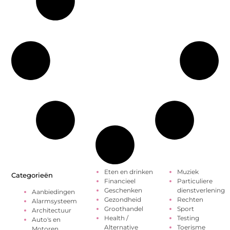
Eten en drinken
Muziek
Categorieën
Financieel
Particuliere
Geschenken
dienstverlening
Aanbiedingen
Gezondheid
Rechten
Alarmsysteem
Groothandel
Sport
Architectuur
Health /
Testing
Auto's en
Alternative
Toerisme
Motoren