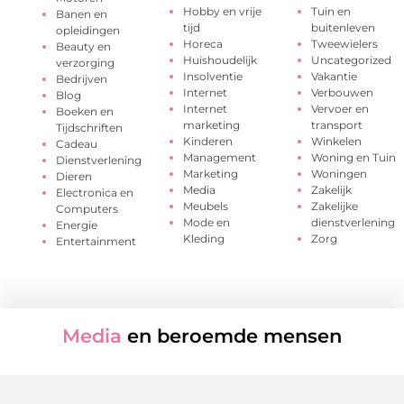
Hobby en vrije
Tuin en
Banen en
tijd
buitenleven
opleidingen
Horeca
Tweewielers
Beauty en
Huishoudelijk
Uncategorized
verzorging
Insolventie
Vakantie
Bedrijven
Internet
Verbouwen
Blog
Internet
Vervoer en
Boeken en
marketing
transport
Tijdschriften
Kinderen
Winkelen
Cadeau
Management
Woning en Tuin
Dienstverlening
Marketing
Woningen
Dieren
Media
Zakelijk
Electronica en
Meubels
Zakelijke
Computers
Mode en
dienstverlening
Energie
Kleding
Zorg
Entertainment
Media
en beroemde mensen