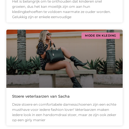
Het is belangrijk om te onthouden dat kinderen snel
groeien, dus het kan moeilijk zijn om aan hun
kledingbehoeften te voldoen naarmate ze ouder worden.
Gelukkig zijn er enkele eenvoudige
MODE EN KLEDING
Stoere veterlaarzen van Sacha
Deze stoere en comfortabele damesschoenen zijn een echte
musthave voor iedere fashion lover! Veterlaarzen maken
iedere look in een handomdraai stoer, maar ze zijn ook zeker
op een girly manier