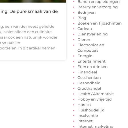
Banen en opleidingen
Beauty en verzorging
ing: De pure smaak van de
Bedrijven
Blog
Boeken en Tijdschriften
g, een van de meest geliefde
Cadeau
 is niet alleen een culinaire
Dienstverlening
maar ook een natuurlijk wonder
Dieren
in smaak en
Electronica en
ordelen. In dit artikel nemen
Computers
Energie
Entertainment
Eten en drinken
Financieel
Geschenken
Gezondheid
Groothandel
Health / Alternative
Hobby en vrije tijd
Horeca
Huishoudelijk
Insolventie
Internet
Internet marketing