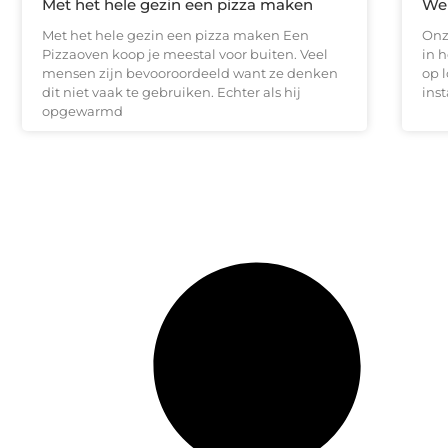
Met het hele gezin een pizza maken
Wel
Met het hele gezin een pizza maken Een
Onz
Pizzaoven koop je meestal voor buiten. Veel
in 
mensen zijn bevooroordeeld want ze denken
op l
dit niet vaak te gebruiken. Echter als hij
inst
opgewarmd