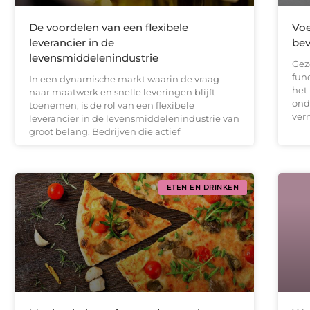
De voordelen van een flexibele
Voe
leverancier in de
bev
levensmiddelenindustrie
Gez
fun
In een dynamische markt waarin de vraag
het
naar maatwerk en snelle leveringen blijft
ond
toenemen, is de rol van een flexibele
ver
leverancier in de levensmiddelenindustrie van
groot belang. Bedrijven die actief
ETEN EN DRINKEN