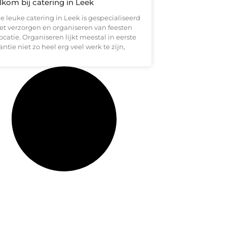
kom bij catering in Leek
e leuke catering in Leek is gespecialiseerd
het verzorgen en organiseren van feesten
ocatie. Organiseren lijkt meestal in eerste
antie niet zo heel erg veel werk te zijn,