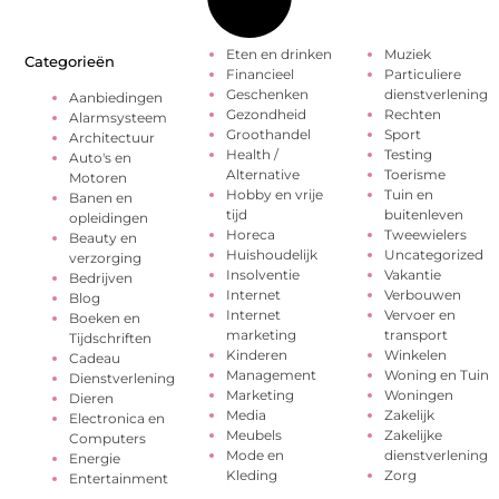
Eten en drinken
Muziek
Categorieën
Financieel
Particuliere
Geschenken
dienstverlening
Aanbiedingen
Gezondheid
Rechten
Alarmsysteem
Groothandel
Sport
Architectuur
Health /
Testing
Auto's en
Alternative
Toerisme
Motoren
Hobby en vrije
Tuin en
Banen en
tijd
buitenleven
opleidingen
Horeca
Tweewielers
Beauty en
Huishoudelijk
Uncategorized
verzorging
Insolventie
Vakantie
Bedrijven
Internet
Verbouwen
Blog
Internet
Vervoer en
Boeken en
marketing
transport
Tijdschriften
Kinderen
Winkelen
Cadeau
Management
Woning en Tuin
Dienstverlening
Marketing
Woningen
Dieren
Media
Zakelijk
Electronica en
Meubels
Zakelijke
Computers
Mode en
dienstverlening
Energie
Kleding
Zorg
Entertainment