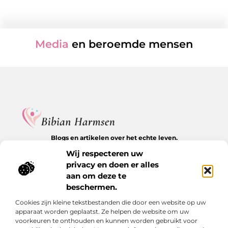
Media
en beroemde mensen
Blogs en artikelen over het echte leven.
Ontdek inspirerende verhalen, herkenbare momenten en
Wij respecteren uw
waardevolle inzichten op BibianHarmsen.nl.
privacy en doen er alles
aan om deze te
Bericht categorie
beschermen.
Cookies zijn kleine tekstbestanden die door een website op uw
apparaat worden geplaatst. Ze helpen de website om uw
Onze informatie
voorkeuren te onthouden en kunnen worden gebruikt voor