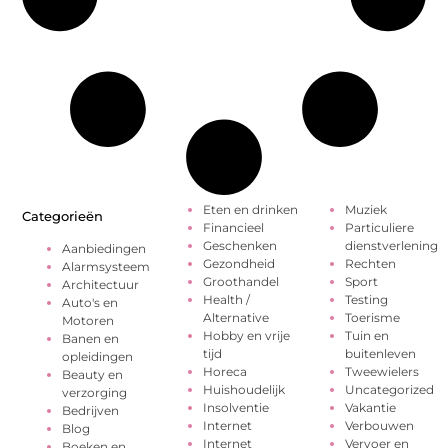
Eten en drinken
Muziek
Categorieën
Financieel
Particuliere
Geschenken
dienstverlening
Aanbiedingen
Gezondheid
Rechten
Alarmsysteem
Groothandel
Sport
Architectuur
Health /
Testing
Auto's en
Alternative
Toerisme
Motoren
Hobby en vrije
Tuin en
Banen en
tijd
buitenleven
opleidingen
Horeca
Tweewielers
Beauty en
Huishoudelijk
Uncategorized
verzorging
Insolventie
Vakantie
Bedrijven
Internet
Verbouwen
Blog
Internet
Vervoer en
Boeken en