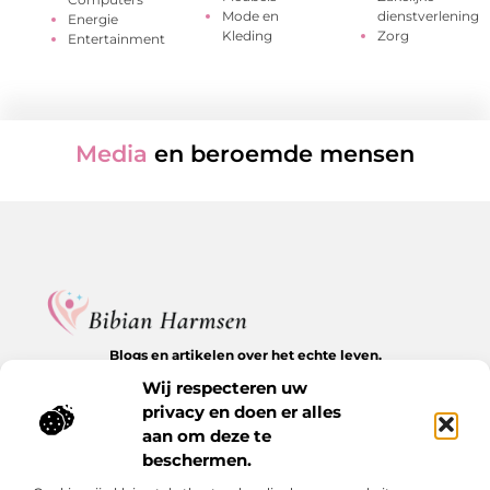
Mode en
dienstverlening
Energie
Kleding
Zorg
Entertainment
Media
en beroemde mensen
Blogs en artikelen over het echte leven.
Ontdek inspirerende verhalen, herkenbare momenten en
Wij respecteren uw
waardevolle inzichten op BibianHarmsen.nl.
privacy en doen er alles
aan om deze te
Bericht categorie
beschermen.